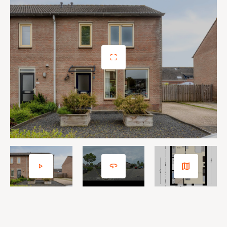
ruimtes op de verdieping voorzien van kunststof
kozijnen.
Badkamer
De badkamer bevindt zich aan de voorzijde van de
woning en is praktisch ingericht met een douchecabine,
een wastafel, een toilet en een designradiator.
Zolder
Via de vaste trap bereik je de ruime zolder waar je ook
de aansluitingen voor de wasmachine, de wasdroger en
de CV-opstelling aantreft. De woning wordt verwarmd
en van warm water voorzien door een Nefit Proline HR
combi-ketel uit 2017. De zolder is voorzien van
knieschotten met bergruimte. Het aanwezige dakraam
voorziet de zolder van daglicht. De zolder biedt volop
mogelijkheden voor het realiseren van een vierde
slaapkamer, een hobbyruimte of thuiswerkplek.