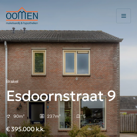
Brakel
Esdoornstraat 9
90m²
237m²
5
€ 395.000 k.k.