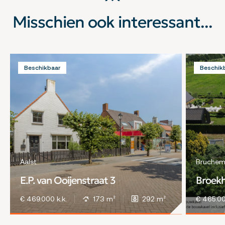
Misschien ook interessant...
Beschikbaar
Beschik
Aalst
Bruche
E.P. van Ooijenstraat 3
Broekh
€ 469.000 k.k.
173 m²
292 m²
€ 465.00