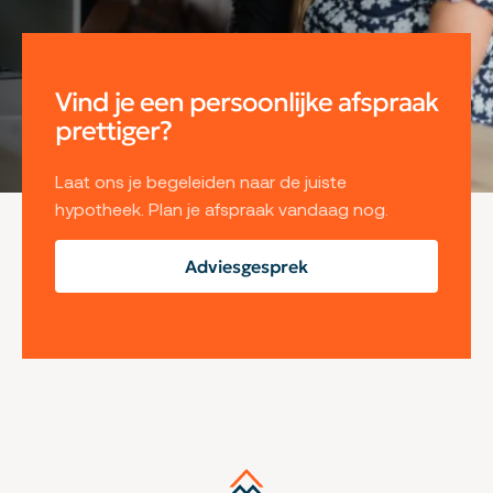
Vind je een persoonlijke afspraak
prettiger?
Laat ons je begeleiden naar de juiste
hypotheek. Plan je afspraak vandaag nog.
Adviesgesprek