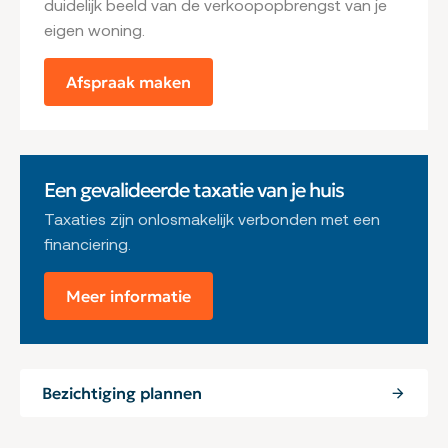
duidelijk beeld van de verkoopopbrengst van je
gelegen. Deze locatie maakt samen met o.a. de batterij
eigen woning.
onder Brakel en de batterij onder Poederoijen deel uit
van de Nieuwe Hollandse Waterlinie. Er zijn voldoende
Afspraak maken
fiets- en wandelroutes richting het “Munnikenland”
aanwezig om van deze prachtige natuurgebieden
rondom Brakel te genieten.
Brakel kent een actief verenigingsleven, met o.a. Wieler
Een gevalideerde taxatie van je huis
Tour Club Maas Waal, tennis- en padelvereniging De
Taxaties zijn onlosmakelijk verbonden met een
Molenwiek, muziekvereniging O.B.K. en voetbalclub
financiering.
BZC’14. De Ponymarkt in Brakel is al ruim een halve eeuw
een familiefeest in Brakel. Een gezellige braderie op de
Meer informatie
laatste zaterdag van september met ruim 100 kramen,
handel op de ponymarkt en genoeg plezier voor jong en
oud.
Bezichtiging plannen
In het dorp zijn 2 basisscholen en er is een ruime
middenstand aanwezig om in de dagelijkse behoeften
te kunnen voorzien. De bereikbaarheid van Brakel is