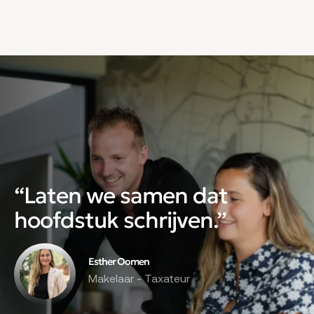
optimaal. Met 15 autominuten is de A2 bereikbaar
evenals de stadse voorzieningen van Zaltbommel.
Utrecht en ‘s-Hertogenbosch zijn ook eenvoudig
bereikbaar via een treinverbinding. Leerdam en
Gorinchem zijn met 10 autominuten te bereiken
gebruikmakend van het autoveer Brakel-Herwijnen.
“Laten we samen dat
hoofdstuk schrijven.”
Esther Oomen
Makelaar - Taxateur