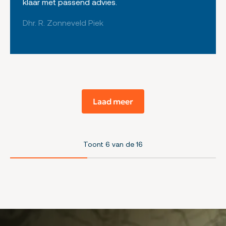
klaar met passend advies.
Dhr. R. Zonneveld Piek
Laad meer
Toont
6
van de
16