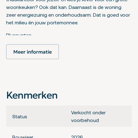
woonkeuken? Ook dat kan. Daarnaast is de woning
zeer energiezuinig en onderhoudsarm. Dat is goed voor
het milieu én jouw portemonnee.
Pluspunten:
– Zeer energiezuinige woning: energielabel A+++
– Vloerverwarming op alle verdiepingen
Meer informatie
– Voldoende parkeergelegenheid op eigen terrein
– Lichte woonkamer
– Geïsoleerde garage
– Ruime eerste verdieping met 3 slaapkamers,
badkamer en apart toilet
Kenmerken
– Grote tweede verdieping, met meerdere
indelingsmogelijkheden
– Veel lichtinval door de grote raampartijen
Verkocht onder
Status
– Diverse indelings- en uitbreidingsmogelijkheden
voorbehoud
Indeling:
Bouwjaar
2026