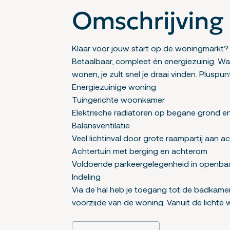
Omschrijving
Klaar voor jouw start op de woningmarkt?
Betaalbaar, compleet én energiezuinig. Wat
wonen, je zult snel je draai vinden. Pluspu
Energiezuinige woning
Tuingerichte woonkamer
Elektrische radiatoren op begane grond en
Balansventilatie
Veel lichtinval door grote raampartij aan ac
Achtertuin met berging en achterom
Voldoende parkeergelegenheid in openba
Indeling
Via de hal heb je toegang tot de badkam
voorzijde van de woning. Vanuit de lichte
verdieping vind je de hoofdslaapkamer en