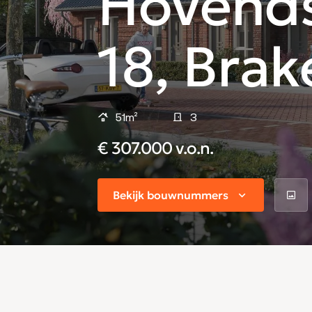
Hovends
18, Brak
51m²
3
€ 307.000 v.o.n.
Bekijk bouwnummers