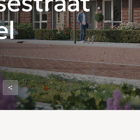
estraat
el