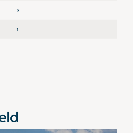
3
1
Volledig geisoleerd
eld