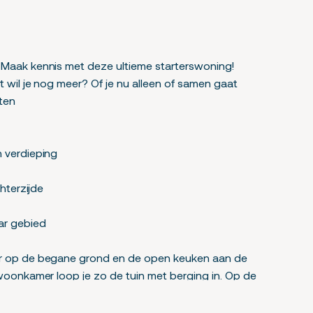
 Maak kennis met deze ultieme starterswoning!
 wil je nog meer? Of je nu alleen of samen gaat
nten
 verdieping
hterzijde
ar gebied
er op de begane grond en de open keuken aan de
 woonkamer loop je zo de tuin met berging in. Op de
 een was-/bergruimte.