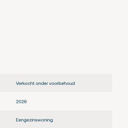
n op de projectwebsite van de ontwikkelaar: Van
Verkocht onder voorbehoud
2026
Eengezinswoning