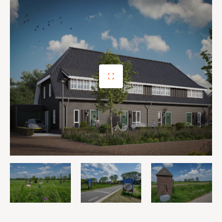
• Zeer energiezuinige woning: energielabel A+++
• Tuingerichte woonkamer
• Vloerverwarming in hele woning
• Veel lichtinval in woonkamer door de grote
achtergevelpui
• Achtertuin met berging en achterom
• Voldoende parkeergelegenheid in openbaar gebied
• Diverse indelings- en uitbreidingsmogelijkheden
Indeling
De indeling is bijzonder praktisch met beneden een hal
met toilet en technische ruimte, een lichte tuingerichte
woonkamer en een open keuken met zicht op de straat.
TIP: Maak de woonkamer nóg groter met de optie om
deze met 1.20m of 2.40m uit te breiden. De optie voor
openslaande tuindeuren zorgen voor veel contact met
de achtertuin.
Op de verdieping vind je 2 slaapkamers en een