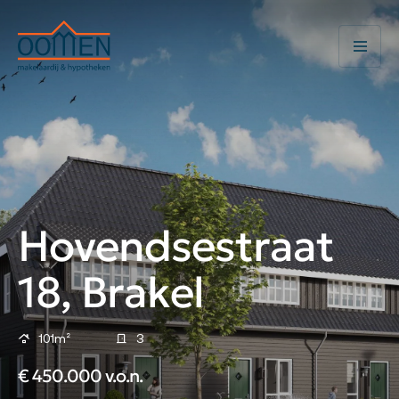
Hovendsestraat
18, Brakel
101m²
3
€ 450.000 v.o.n.