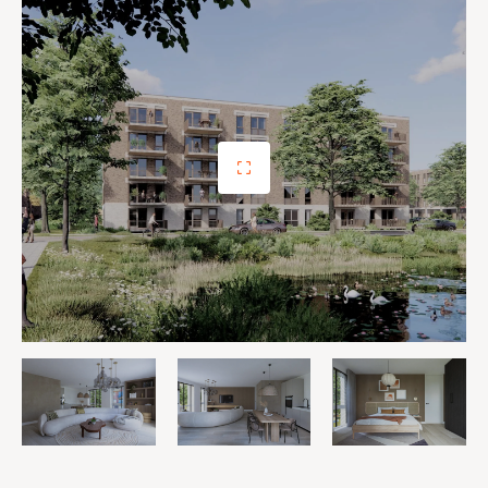
wijzigingen voorbehouden. Aan de Artist impressies en
sfeerplattegronden kunnen geen rechten ontleent
worden. Deze ondersteunende documentatie is
gemaakt om inzichtelijk te maken wat er onder andere
mogelijk is. De appartementen worden in basis
opgeleverd met een eenvoudige keuken, toilet en
badkamer van Middelkoop. Uiteraard kunnen deze naar
wens aangepast worden.