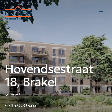
Hovendsestraat
18, Brakel
89m²
3
€ 415.000 v.o.n.